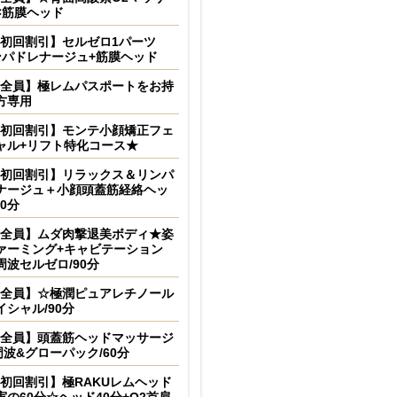
×筋膜ヘッド
初回割引】セルゼロ1パーツ
ンパドレナージュ+筋膜ヘッド
全員】極レムパスポートをお持
方専用
初回割引】モンテ小顔矯正フェ
ャル+リフト特化コース★
初回割引】リラックス＆リンパ
ナージュ＋小顔頭蓋筋経絡ヘッ
20分
全員】ムダ肉撃退美ボディ★姿
ァーミング+キャビテーション
周波セルゼロ/90分
全員】☆極潤ピュアレチノール
イシャル/90分
全員】頭蓋筋ヘッドマッサージ
周波&グローパック/60分
初回割引】極RAKUレムヘッド