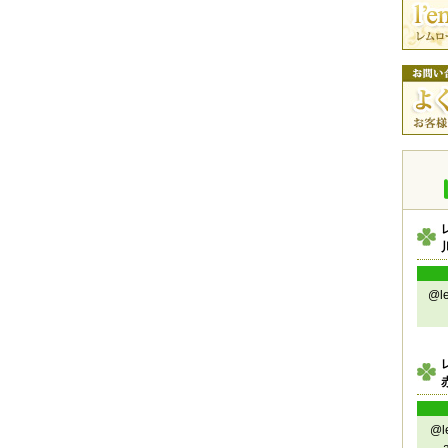
@l
@l