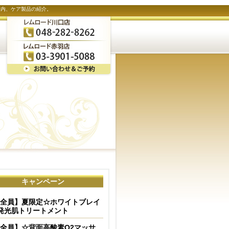
案内、ケア製品の紹介。
キャンペーン
全員】夏限定☆ホワイトブレイ
発光肌トリートメント
全員】☆背面高酸素O2マッサ