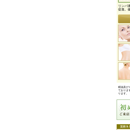
リンパ
促進。
精油及び
ておりま
ります。