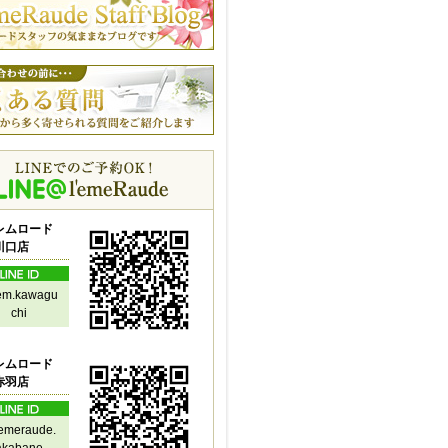
レムロード
川口店
em.kawagu
chi
レムロード
赤羽店
emeraude.