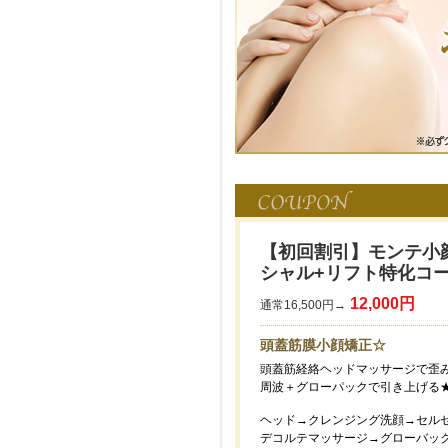
【初回割引】モンテ小
シャル+リフト特化コ
12,000円
通常16,500円→
頭蓋筋膜小顔矯正☆
頭蓋筋経絡ヘッドマッサージで歪
周波＋グローパックで引き上げる
ヘッド→クレンジング洗顔→セルゼ
デコルテマッサージ→グローバッ