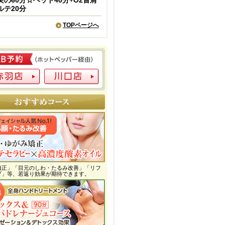
実の60分☆ヘッド40分+O2首肩
ルテ20分
TOPページへ
矯正」「目元のしわ・たるみ改善」「リフ
プ」等、若返り効果が期待できます。