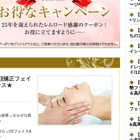
ージ
【
+リ
【
ちの
【
イシ
【
ドレ
ド/1
顔矯正フェイ
【
ース★
勢フ
＆高
【
フェ
み改善→セルゼロ高
【
★
&高
ロ→O2フェイス&
【
ク