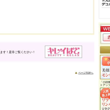
☆充
デコ
ます！是非ご覧ください！
ページTOPへ
「小顔
トアッ